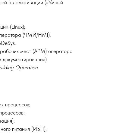
ней автоматизации («Умный
ии (Linux);
оператора (ЧМИ/HMI);
CoDeSys
.
 рабочих мест (АРМ) оператора
и документирования).
ilding Operation.
их процессов;
процессов;
ация);
ного питания (ИБП);