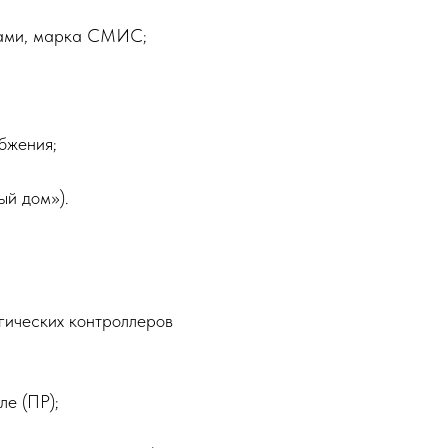
мами, марка СМИС;
бжения;
ый дом»).
гических контроллеров
ле (ПР);