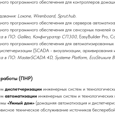
дного программного обеспечения для контроллеров домаш
ования: Loxone, Wirenboard, Sprut.hub.
ного программного обеспечения для серверов автоматизац
дного программного обеспечения для сенсорных панелей 
а в ПО: Galileo, Конфигуратор СП300,
EasyBuilder Pro, 
дного программного обеспечения для автоматизированных
диспетчеризации (SCADA - визуализации, архивирования 
ка в ПО:
MasterSCADA 4D, Systeme Platform, EcoStruxure Bu
 работы (ПНР)
тем
диспетчеризации
инженерных систем и технологическ
тем
автоматизации
инженерных систем и технологических 
темы
«Умный дом»
(домашняя автоматизация и диспетчериз
рвисное техническое обслуживание источников бесперебой