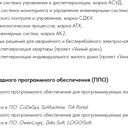
я система управления и диспетчеризации, марка АСУД;
 система мониторинга и управления инженерными систе
ского контроля и управления, марка СДКУ;
хнологических процессов, марка АТХ;
нженерных систем, марка АК2;
ных решений для аварийного и бесперебойного электросна
спетчеризация квартиры (проект «Умный дом»);
спетчеризация индивидуального жилого дома (проект «Умн
адного программного обеспечения (ППО)
дного программного обеспечения для программируемых ло
 в ПО: CoDeSys, SoMachine, TIA Portal.
дного программного обеспечения для программируемых ре
 в ПО: OwenLogic, Zelio Soft, LOGO!Soft.