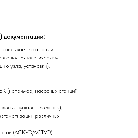
) документации:
 описывает контроль и
авления технологическим
ию узла, установки);
ВК (н
апример, насосных станций
ловых пунктов, котельных).
автоматизации различных
сурсов (АСКУЭ/АСТУЭ);