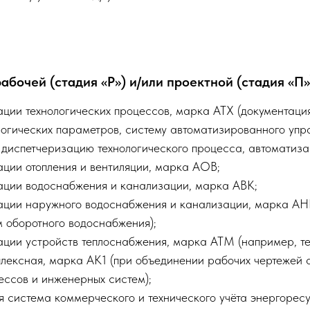
бочей (стадия «Р») и/или проектной (стадия «П»
ции технологических процессов, марка АТХ (д
окументация
логических параметров, систему автоматизированного упр
диспетчеризацию технологического процесса, автоматизац
ации отопления и вентиляции, марка АОВ;
ации водоснабжения и канализации, марка АВК;
ации наружного водоснабжения и канализации, марка АН
 оборотного водоснабжения);
ации устройств теплоснабжения, марка АТМ
(например, теп
плексная, марка АК1 (при объединении рабочих чертежей 
ессов и инженерных систем);
я система коммерческого и технического учёта энергоре